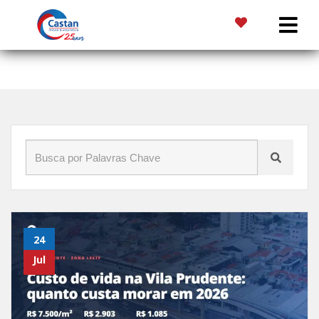
Início
»
Blog
»
Apartamento
24
Jul