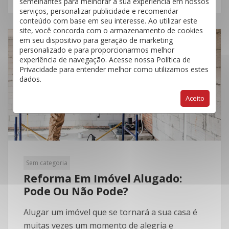
semelhantes para melhorar a sua experiência em nossos
serviços, personalizar publicidade e recomendar
conteúdo com base em seu interesse. Ao utilizar este
site, você concorda com o armazenamento de cookies
em seu dispositivo para geração de marketing
02
personalizado e para proporcionarmos melhor
experiência de navegação. Acesse nossa Política de
Ago
Privacidade para entender melhor como utilizamos estes
dados.
Aceito
Sem categoria
Reforma Em Imóvel Alugado:
Pode Ou Não Pode?
Alugar um imóvel que se tornará a sua casa é
muitas vezes um momento de alegria e