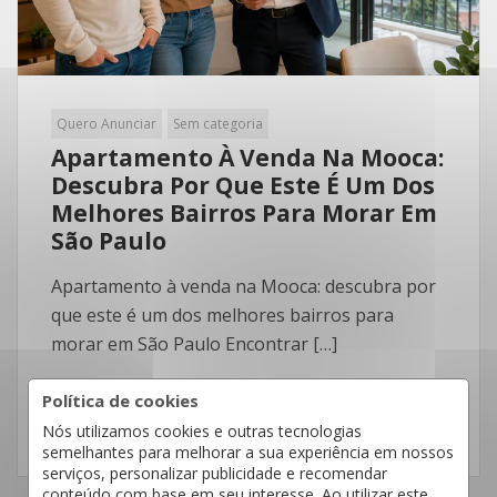
Quero Anunciar
Sem categoria
Apartamento À Venda Na Mooca:
Descubra Por Que Este É Um Dos
Melhores Bairros Para Morar Em
São Paulo
Apartamento à venda na Mooca: descubra por
que este é um dos melhores bairros para
morar em São Paulo Encontrar […]
Política de cookies
Nós utilizamos cookies e outras tecnologias
LEIA MAIS
semelhantes para melhorar a sua experiência em nossos
serviços, personalizar publicidade e recomendar
conteúdo com base em seu interesse. Ao utilizar este