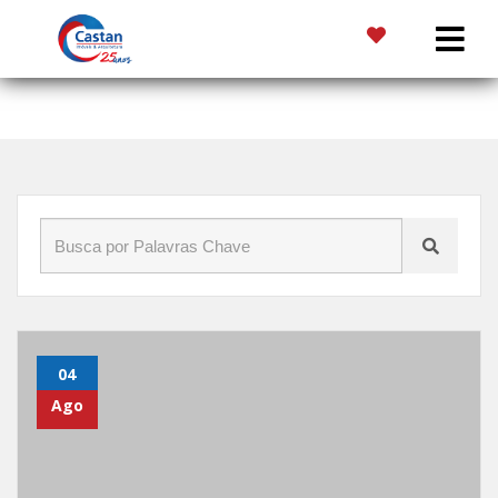
Início
»
Blog
»
área de lazer
04
Ago