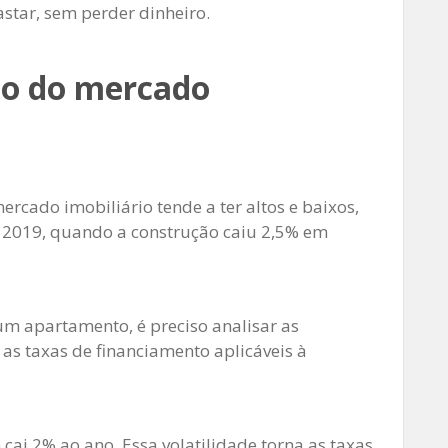
star, sem perder dinheiro.
ão do mercado
rcado imobiliário tende a ter altos e baixos,
 2019, quando a construção caiu 2,5% em
um apartamento, é preciso analisar as
as taxas de financiamento aplicáveis ​​à
) cai 2% ao ano. Essa volatilidade torna as taxas