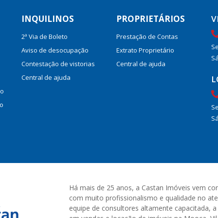
INQUILINOS
PROPRIETÁRIOS
V
2ª Via de Boleto
Prestação de Contas
Se
Aviso de desocupação
Extrato Proprietário
Sá
Contestação de vistorias
Central de ajuda
Central de ajuda
L
ão
to
Se
Sá
Há mais de 25 anos, a Castan Imóveis vem cons
com muito profissionalismo e qualidade no a
equipe de consultores altamente capacitada, a