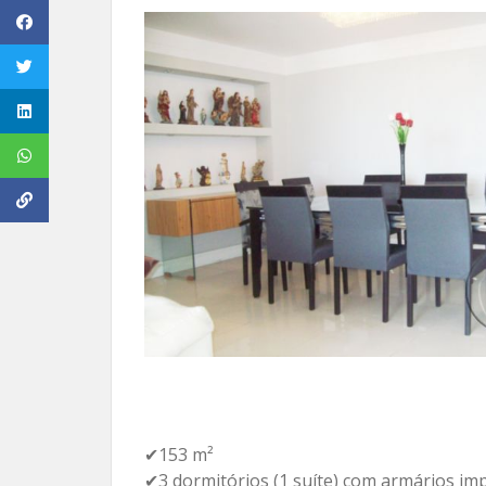
✔153 m²
✔3 dormitórios (1 suíte) com armários im