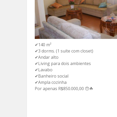
✔140 m²
✔3 dorms. (1 suíte com closet)
✔Andar alto
✔Living para dois ambientes
✔Lavabo
✔Banheiro social
✔Ampla cozinha
Por apenas R$850.000,00 😯☘