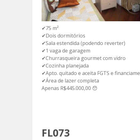
✔75 m²
✔Dois dormitórios
✔Sala estendida (podendo reverter)
✔1 vaga de garagem
✔Churrasqueira gourmet com vidro
✔Cozinha planejada
✔Apto. quitado e aceita FGTS e financiam
✔Área de lazer completa
Apenas R$445.000,00 😯
FL073