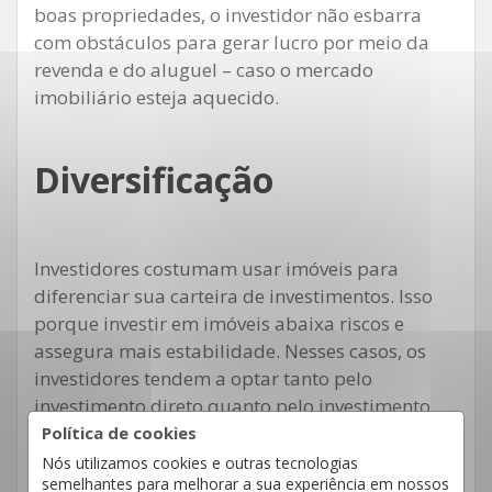
boas propriedades, o investidor não esbarra
com obstáculos para gerar lucro por meio da
revenda e do aluguel – caso o mercado
imobiliário esteja aquecido.
Diversificação
Investidores costumam usar imóveis para
diferenciar sua carteira de investimentos. Isso
porque investir em imóveis abaixa riscos e
assegura mais estabilidade. Nesses casos, os
investidores tendem a optar tanto pelo
investimento direto quanto pelo investimento
indireto – por meio da Bolsa de Valores.
Política de cookies
Nós utilizamos cookies e outras tecnologias
semelhantes para melhorar a sua experiência em nossos